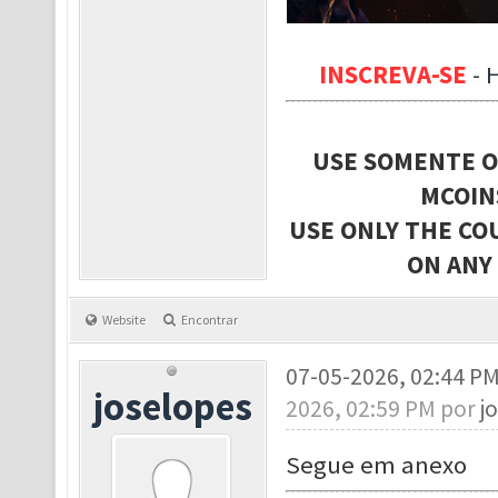
INSCREVA-SE
-
USE SOMENTE O
MCOIN
USE ONLY THE CO
ON ANY
Website
Encontrar
07-05-2026, 02:44 P
joselopes
2026, 02:59 PM por
j
Segue em anexo