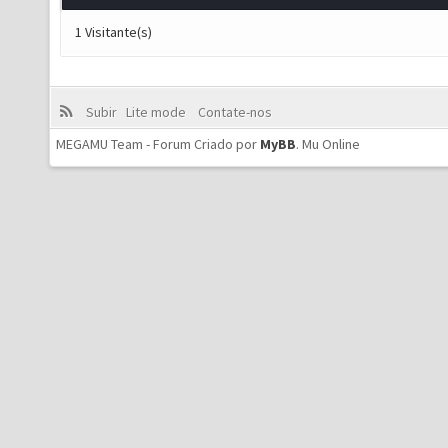
1 Visitante(s)
Subir
Lite mode
Contate-nos
MEGAMU Team - Forum Criado por
MyBB
.
Mu Online