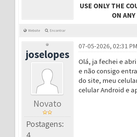
USE ONLY THE CO
ON ANY
Website
Encontrar
07-05-2026, 02:31 P
joselopes
Olá, ja fechei e ab
e não consigo entr
do site, meu celul
celular Android e 
Novato
Postagens:
4