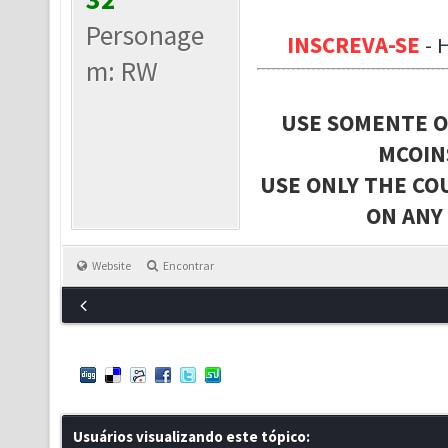
Personage
INSCREVA-SE
-
m: RW
USE SOMENTE O
MCOIN
USE ONLY THE CO
ON ANY
Website
Encontrar
Usuários visualizando este tópico: