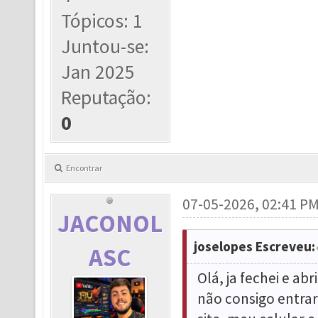
Tópicos: 1
Juntou-se:
Jan 2025
Reputação:
0
Encontrar
07-05-2026, 02:41 P
JACONOL
joselopes Escreveu:
ASC
Olá, ja fechei e ab
não consigo entrar