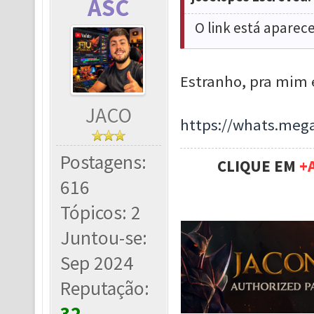
ASC
O link está aparec
Estranho, pra mim e
JACO
https://whats.meg
Postagens:
CLIQUE EM
+
616
Tópicos: 2
Juntou-se:
Sep 2024
Reputação:
32