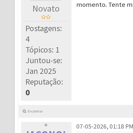
momento. Tente ma
Novato
Postagens:
4
Tópicos: 1
Juntou-se:
Jan 2025
Reputação:
0
Encontrar
07-05-2026, 01:18 P