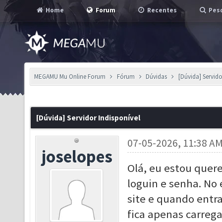
Home
Forum
Recentes
Pesq
MEGAMU Mu Online Forum
Fórum
Dúvidas
[Dúvida] Servido
[Dúvida] Servidor Indisponível
07-05-2026, 11:38 A
joselopes
Olá, eu estou quere
loguin e senha. No 
site e quando entr
fica apenas carrega