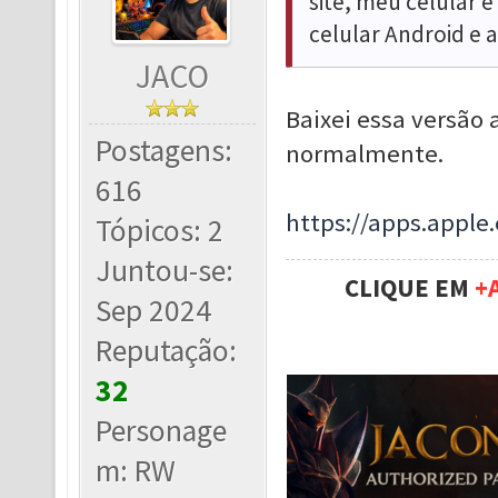
site, meu celular 
celular Android e 
JACO
Baixei essa versão
Postagens:
normalmente.
616
https://apps.appl
Tópicos: 2
Juntou-se:
CLIQUE EM
+
Sep 2024
Reputação:
32
Personage
m: RW