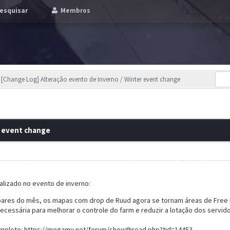
esquisar
Membros
[Change Log] Alteração evento de Inverno / Winter event change
r event change
ealizado no evento de inverno:
pares do mês, os mapas com drop de Ruud agora se tornam áreas de Free PK
 necessária para melhorar o controle do farm e reduzir a lotação dos servi
ompleto:
https://megamu.net/forum/showthread.php?tid=14453