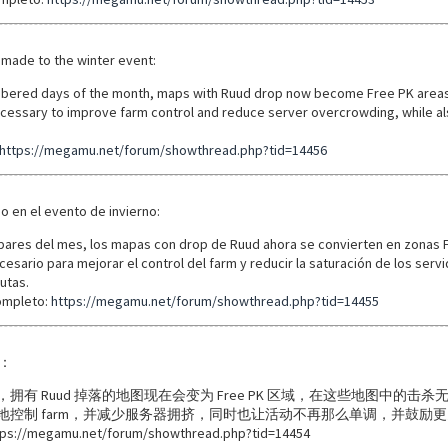
made to the winter event:
bered days of the month, maps with Ruud drop now become Free PK areas,
cessary to improve farm control and reduce server overcrowding, while a
https://megamu.net/forum/showthread.php?tid=14456
do en el evento de invierno:
mpares del mes, los mapas con drop de Ruud ahora se convierten en zonas Fr
cesario para mejorar el control del farm y reducir la saturación de los s
utas.
ompleto:
https://megamu.net/forum/showthread.php?tid=14455
：
拥有 Ruud 掉落的地图现在会变为 Free PK 区域，在这些地图中的击杀
地控制 farm，并减少服务器拥挤，同时也让活动不再那么单调，并鼓励
megamu.net/forum/showthread.php?tid=14454