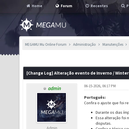
Home
Forum
Recentes
P
MEGAMU Mu Online Forum
Administração
Manutenções
0 Voto(s) - 0 em Média
1
2
3
4
5
[Change Log] Alteração evento de Inverno / Winte
06-15-2026, 06:17 PM
admin
Português:
Confira o ajuste que foi r
Durante os dias ím
Essa alteração foi
disputas.
Admin
Confira o tópico c