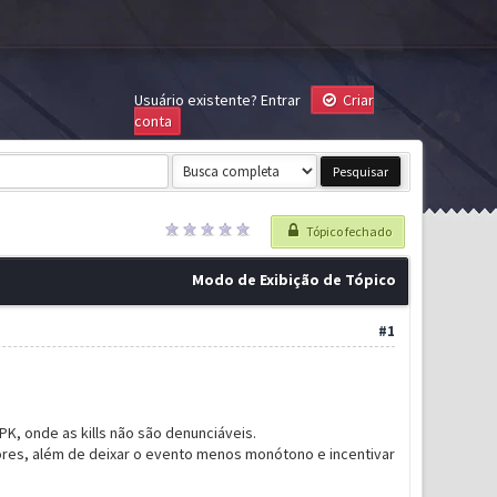
Usuário existente?
Entrar
Criar
conta
Tópico fechado
Modo de Exibição de Tópico
#1
, onde as kills não são denunciáveis.
dores, além de deixar o evento menos monótono e incentivar