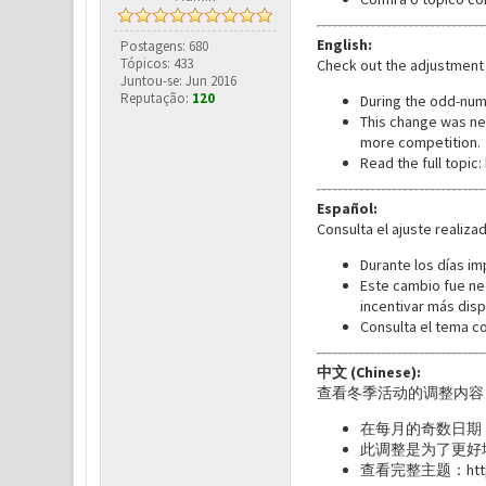
English:
Postagens: 680
Tópicos: 433
Check out the adjustment 
Juntou-se: Jun 2016
Reputação:
120
During the odd-num
This change was ne
more competition.
Read the full topic:
Español:
Consulta el ajuste realiza
Durante los días i
Este cambio fue ne
incentivar más disp
Consulta el tema c
中文 (Chinese):
查看冬季活动的调整内容
在每月的奇数日期，
此调整是为了更好
查看完整主题：https://