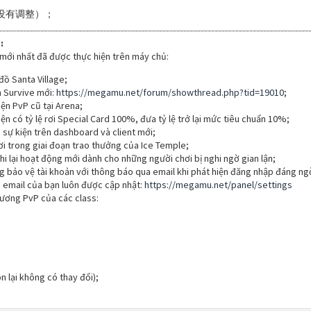
没有调整）；
:
mới nhất đã được thực hiện trên máy chủ:
đồ Santa Village;
n Survive mới:
https://megamu.net/forum/showthread.php?tid=19010
;
iện PvP cũ tại Arena;
ện có tỷ lệ rơi Special Card 100%, đưa tỷ lệ trở lại mức tiêu chuẩn 10%;
c sự kiện trên dashboard và client mới;
i trong giai đoạn trao thưởng của Ice Temple;
i lại hoạt động mới dành cho những người chơi bị nghi ngờ gian lận;
ng bảo vệ tài khoản với thông báo qua email khi phát hiện đăng nhập đáng ng
email của bạn luôn được cập nhật:
https://megamu.net/panel/settings
hương PvP của các class:
n lại không có thay đổi);