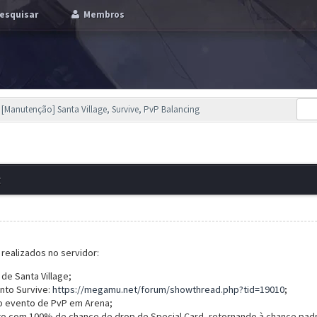
esquisar
Membros
[Manutenção] Santa Village, Survive, PvP Balancing
g
 realizados no servidor:
de Santa Village;
nto Survive:
https://megamu.net/forum/showthread.php?tid=19010
;
o evento de PvP em Arena;
to com 100% de chance de drop de Special Card, retornando à chance pad