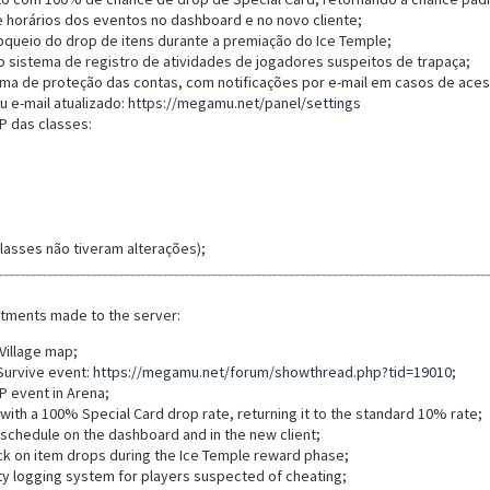
de horários dos eventos no dashboard e no novo cliente;
queio do drop de itens durante a premiação do Ice Temple;
 sistema de registro de atividades de jogadores suspeitos de trapaça;
ma de proteção das contas, com notificações por e-mail em casos de aces
 e-mail atualizado:
https://megamu.net/panel/settings
P das classes:
lasses não tiveram alterações);
stments made to the server:
Village map;
Survive event:
https://megamu.net/forum/showthread.php?tid=19010
;
P event in Arena;
with a 100% Special Card drop rate, returning it to the standard 10% rate;
schedule on the dashboard and in the new client;
k on item drops during the Ice Temple reward phase;
ty logging system for players suspected of cheating;