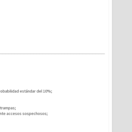
robabilidad estándar del 10%;
 trampas;
 ante accesos sospechosos;