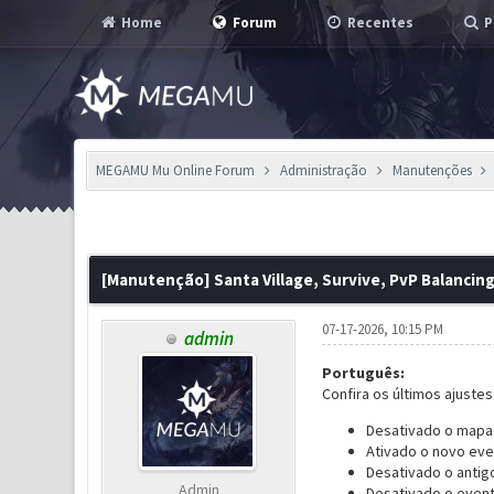
Home
Forum
Recentes
P
MEGAMU Mu Online Forum
Administração
Manutenções
0 Voto(s) - 0 em Média
1
2
3
4
5
[Manutenção] Santa Village, Survive, PvP Balancin
07-17-2026, 10:15 PM
admin
Português:
Confira os últimos ajustes
Desativado o mapa 
Ativado o novo eve
Desativado o antig
Admin
Desativado o even