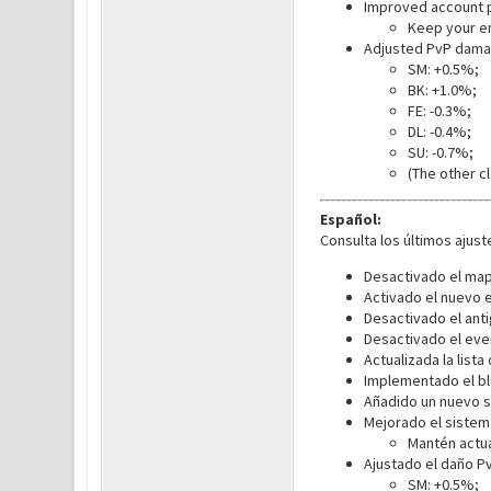
Improved account pr
Keep your em
Adjusted PvP damag
SM: +0.5%;
BK: +1.0%;
FE: -0.3%;
DL: -0.4%;
SU: -0.7%;
(The other c
Español:
Consulta los últimos ajust
Desactivado el mapa
Activado el nuevo 
Desactivado el ant
Desactivado el eve
Actualizada la list
Implementado el bl
Añadido un nuevo s
Mejorado el sistem
Mantén actua
Ajustado el daño Pv
SM: +0.5%;