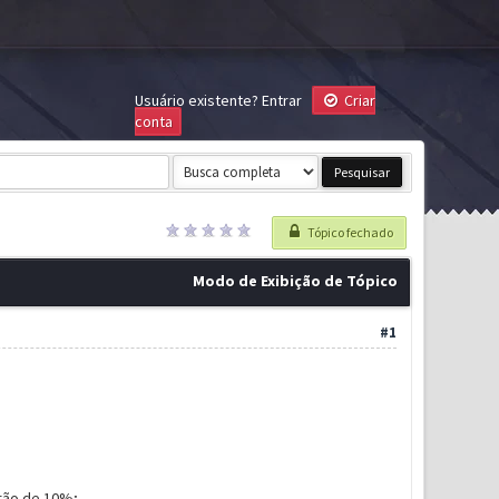
Usuário existente?
Entrar
Criar
conta
Tópico fechado
Modo de Exibição de Tópico
#1
rão de 10%;