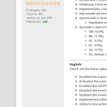
Atualizada a lista 
Implementado o blo
Postagens: 680
Adicionado um novo
Tópicos: 433
Juntou-se: Jun 2016
Aprimorado o siste
Reputação:
120
Mantenha seu
Ajustado o dano Pv
SM: +0.5%;
BK: +1.0%;
FE: -0.3%;
DL: -0.4%;
SU: -0.7%;
(As demais c
English:
Check out the latest adju
Disabled the Santa 
Activated the new 
Disabled the old Pv
Disabled the event 
Updated the event 
Implemented a bloc
Added a new activi