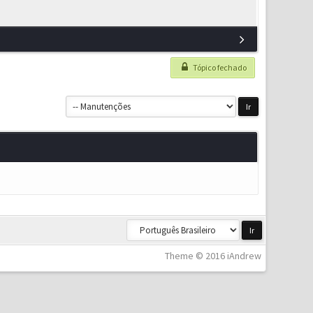
Tópico fechado
Theme © 2016 iAndrew