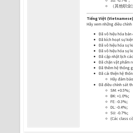
SU: -0.7%；
（其他职业
Tiếng Việt (Vietnamese)
Hãy xem những điều chỉnh 
Đã vô hiệu hóa bản 
Đã kích hoạt sự kiệ
Đã vô hiệu hóa sự k
Đã vô hiệu hóa sự ki
Đã cập nhật lịch cá
Đã chặn vật phẩm rơ
Đã thêm hệ thống gh
Đã cải thiện hệ thố
Hãy đảm bảo 
Đã điều chỉnh sát t
SM: +0.5%;
BK: +1.0%;
FE: -0.3%;
DL: -0.4%;
SU: -0.7%;
(Các class cò