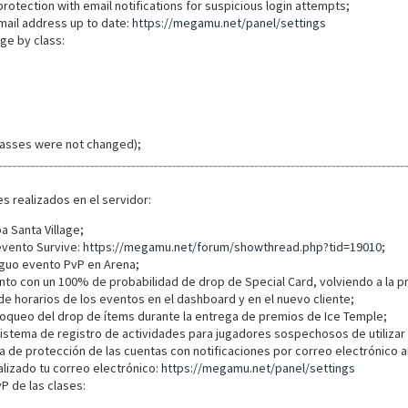
otection with email notifications for suspicious login attempts;
ail address up to date:
https://megamu.net/panel/settings
e by class:
lasses were not changed);
es realizados en el servidor:
 Santa Village;
evento Survive:
https://megamu.net/forum/showthread.php?tid=19010
;
iguo evento PvP en Arena;
nto con un 100% de probabilidad de drop de Special Card, volviendo a la p
a de horarios de los eventos en el dashboard y en el nuevo cliente;
oqueo del drop de ítems durante la entrega de premios de Ice Temple;
istema de registro de actividades para jugadores sospechosos de utilizar
a de protección de las cuentas con notificaciones por correo electrónico
lizado tu correo electrónico:
https://megamu.net/panel/settings
P de las clases: