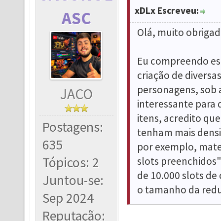
xDLx Escreveu:
ASC
Olá, muito obrigad
Eu compreendo esta
criação de diversa
personagens, sob a
JACO
interessante para
itens, acredito qu
Postagens:
tenham mais densi
635
por exemplo, mat
Tópicos: 2
slots preenchidos
de 10.000 slots de
Juntou-se:
o tamanho da redu
Sep 2024
Reputação: