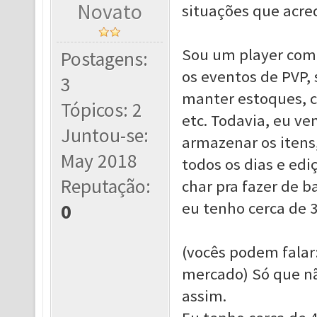
Novato
situações que acre
Sou um player com
Postagens:
os eventos de PVP, 
3
manter estoques, co
Tópicos: 2
etc. Todavia, eu v
Juntou-se:
armazenar os itens
May 2018
todos os dias e edi
Reputação:
char pra fazer de b
eu tenho cerca de 3
0
(vocês podem falar:
mercado) Só que nã
assim.