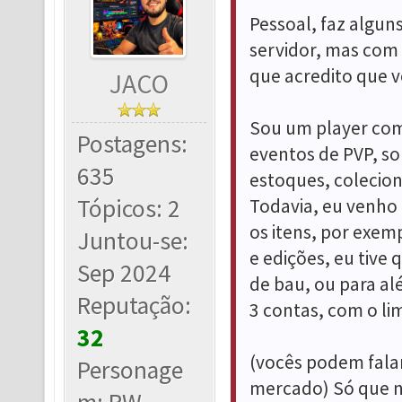
Pessoal, faz algu
servidor, mas com
que acredito que 
JACO
Sou um player com
Postagens:
eventos de PVP, so
635
estoques, colecion
Tópicos: 2
Todavia, eu venho
os itens, por exem
Juntou-se:
e edições, eu tive 
Sep 2024
de bau, ou para al
Reputação:
3 contas, com o lim
32
(vocês podem falar
Personage
mercado) Só que nã