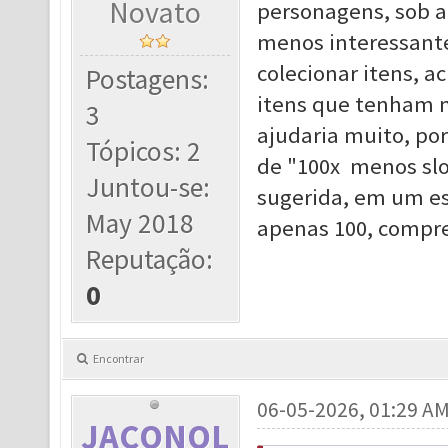
Novato
personagens, sob a 
menos interessant
colecionar itens, a
Postagens:
itens que tenham m
3
ajudaria muito, po
Tópicos: 2
de "100x menos sl
Juntou-se:
sugerida, em um esp
May 2018
apenas 100, compr
Reputação:
0
Encontrar
06-05-2026, 01:29 A
JACONOL