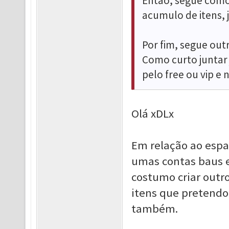
Então, segue como 
acumulo de itens, j
Por fim, segue out
Como curto juntar j
pelo free ou vip e 
Olá xDLx
Em relação ao espa
umas contas baus e
costumo criar out
itens que pretendo
também.