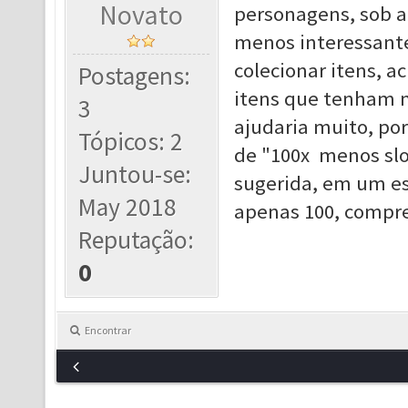
Novato
personagens, sob a 
menos interessant
colecionar itens, a
Postagens:
itens que tenham m
3
ajudaria muito, po
Tópicos: 2
de "100x menos sl
Juntou-se:
sugerida, em um esp
May 2018
apenas 100, compr
Reputação:
0
Encontrar