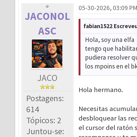
05-30-2026, 03:09 P
JACONOL
fabian1522 Escreveu
ASC
Hola, soy una elf
tengo que habilita
pudiera resolver q
los mpoins en el b
JACO
Hola hermano.
Postagens:
614
Necesitas acumular
desbloquear las re
Tópicos: 2
el cursor del ratón 
Juntou-se: