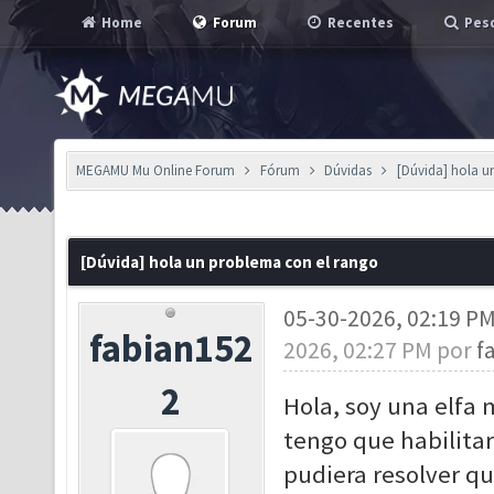
Home
Forum
Recentes
Pesq
MEGAMU Mu Online Forum
Fórum
Dúvidas
[Dúvida] hola u
[Dúvida] hola un problema con el rango
05-30-2026, 02:19 P
fabian152
2026, 02:27 PM por
f
2
Hola, soy una elfa 
tengo que habilitar
pudiera resolver q