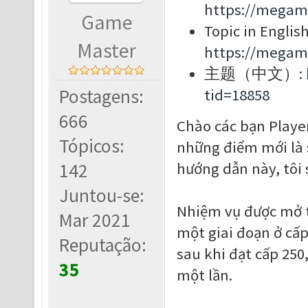
https://megam
Game
Topic in English
Master
https://megam
主题（中文）:
Postagens:
tid=18858
666
Chào các bạn Player
Tópicos:
những điểm mới là s
142
hướng dẫn này, tôi 
Juntou-se:
Nhiệm vụ được mở th
Mar 2021
một giai đoạn ở cấp
Reputação:
sau khi đạt cấp 250
35
một lần.