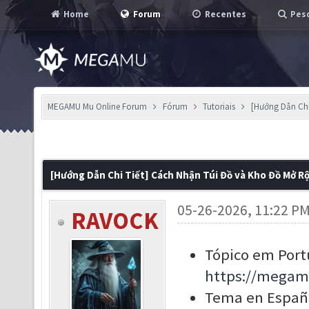
Home
Forum
Recentes
Pesq
MEGAMU Mu Online Forum
Fórum
Tutoriais
[Hướng Dẫn Chi
[Hướng Dẫn Chi Tiết] Cách Nhận Túi Đồ và Kho Đồ Mở R
05-26-2026, 11:22 P
RAVOCK
Tópico em Port
https://megam
Tema en Españo