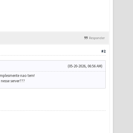
Responder
#2
(05-20-2026, 06:56 AM)
simplesmente nao tem!
nesse server???