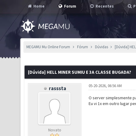
Home
Forum
Recentes
P
MEGAMU Mu Online Forum
Fórum
Dúvidas
[Dúvida] HE
0 Voto(s) - 0 em Média
1
2
3
4
5
[Dúvida] HELL MINER SUMIU E 3A CLASSE BUGADA?
05-20-2026, 06:56 AM
rasssta
O server simplesmente par
Eu vi 1x em outro lugar p
Novato