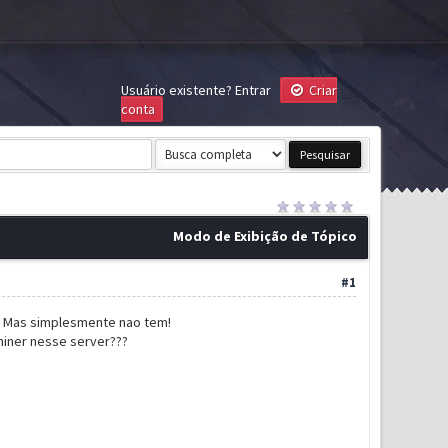
Usuário existente?
Entrar
Criar
conta
Modo de Exibição de Tópico
#1
0. Mas simplesmente nao tem!
miner nesse server???