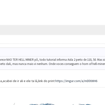
arece NAO TER HELL MINER pô, todo tutorial informa Aida 2 perto de 110, 50. Mas 
perto dali, mas nunca mais vi nenhum. Onde voces conseguem o horn of hell-miner 
,acabei de ir ali e ele ta lá,link do print
https://imgur.com/a/mDlXWH6