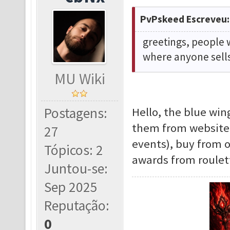
PvPskeed Escreveu:
greetings, people 
where anyone sells
MU Wiki
Postagens:
Hello, the blue win
them from website 
27
events), buy from o
Tópicos: 2
awards from roulett
Juntou-se:
Sep 2025
Reputação:
0