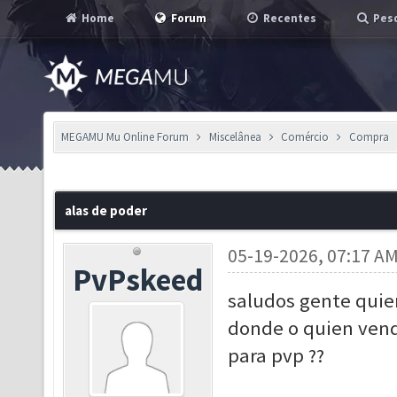
Home
Forum
Recentes
Pesq
MEGAMU Mu Online Forum
Miscelânea
Comércio
Compra
alas de poder
05-19-2026, 07:17 A
PvPskeed
saludos gente quier
donde o quien vende
para pvp ??