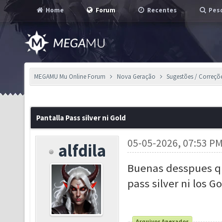
Home
Forum
Recentes
Pesq
MEGAMU Mu Online Forum
Nova Geração
Sugestões / Correçõ
Pantalla Pass silver ni Gold
05-05-2026, 07:53 P
alfdila
Buenas desspues qu
pass silver ni los 
Arquivos Anexados