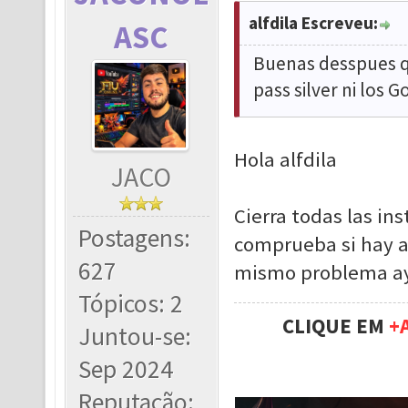
alfdila Escreveu:
ASC
Buenas desspues qu
pass silver ni los 
Hola alfdila
JACO
Cierra todas las ins
Postagens:
comprueba si hay ac
627
mismo problema aye
Tópicos: 2
CLIQUE EM
+
Juntou-se:
Sep 2024
Reputação: