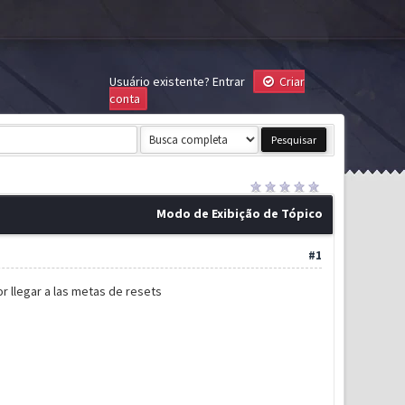
Usuário existente?
Entrar
Criar
conta
Modo de Exibição de Tópico
#1
r llegar a las metas de resets