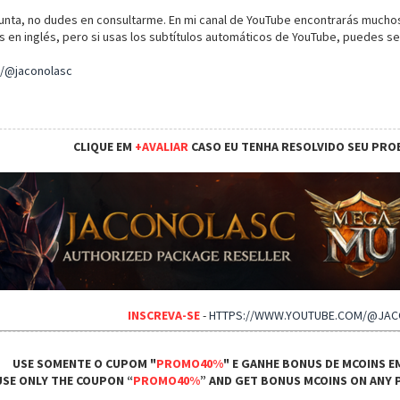
gunta, no dudes en consultarme. En mi canal de YouTube encontrarás muchos
s en inglés, pero si usas los subtítulos automáticos de YouTube, puedes se
/@jaconolasc
CLIQUE EM
+AVALIAR
CASO EU TENHA RESOLVIDO SEU PRO
INSCREVA-SE
-
HTTPS://WWW.YOUTUBE.COM/@JA
USE SOMENTE O CUPOM "
PROMO40%
" E GANHE BONUS DE MCOINS E
USE ONLY THE COUPON “
PROMO40%
” AND GET BONUS MCOINS ON ANY P