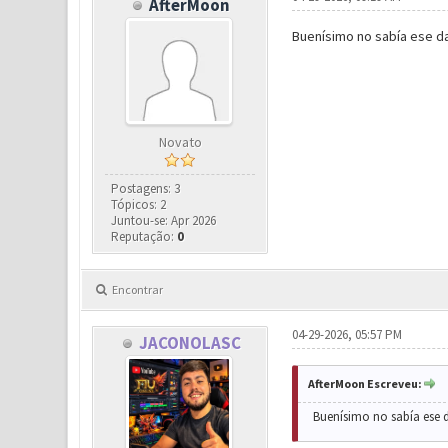
AfterMoon
Buenísimo no sabía ese da
Novato
Postagens: 3
Tópicos: 2
Juntou-se: Apr 2026
Reputação:
0
Encontrar
04-29-2026, 05:57 PM
JACONOLASC
AfterMoon Escreveu:
Buenísimo no sabía ese d