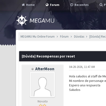
Home
Forum
Recentes
P
MEGAMU Mu Online Forum
Fórum
Dúvidas
[Dúvida] Re
0 Voto(s) - 0 em Média
1
2
3
4
5
[Dúvida] Recompensas por reset
04-28-2026, 11:47 AM
AfterMoon
Hola saludos al staff de 
Mi nombre de personaje es
Espero una respuesta
Saludos
Novato