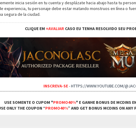
lemente inicia sesión en tu cuenta y desplázate hacia abajo hasta tu perso
e experiencia, tu personaje debe estar matando monstruos en línea o fuera 
a segura de la ciudad.
CLIQUE EM
+AVALIAR
CASO EU TENHA RESOLVIDO SEU PRO
INSCREVA-SE
-
HTTPS://WWW.YOUTUBE.COM/@JA
USE SOMENTE O CUPOM "
PROMO40%
" E GANHE BONUS DE MCOINS E
USE ONLY THE COUPON “
PROMO40%
” AND GET BONUS MCOINS ON ANY P