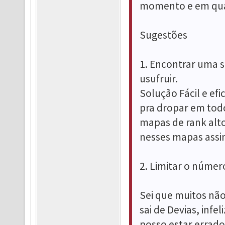
momento e em qual
Sugestões
1. Encontrar uma 
usufruir.
Solução Fácil e ef
pra dropar em tod
mapas de rank alto,
nesses mapas assi
2. Limitar o númer
Sei que muitos não
sai de Devias, in
posso estar errad