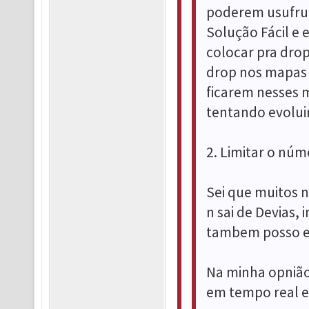
poderem usufrui
Solução Fácil e 
colocar pra dro
drop nos mapas d
ficarem nesses 
tentando evoluir
2. Limitar o núm
Sei que muitos n
n sai de Devias,
tambem posso es
Na minha opnião
em tempo real e