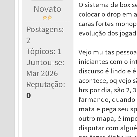
O sistema de box s
Novato
colocar o drop em 
caras fortes monop
Postagens:
evolução dos jogad
2
Tópicos: 1
Vejo muitas pessoa
Juntou-se:
iniciantes com o in
discurso é lindo e
Mar 2026
acontece, oq vejo 
Reputação:
hrs por dia, são 2,
0
farmando, quando v
mata e pega seu sp
outro mapa, é impo
disputar com algu