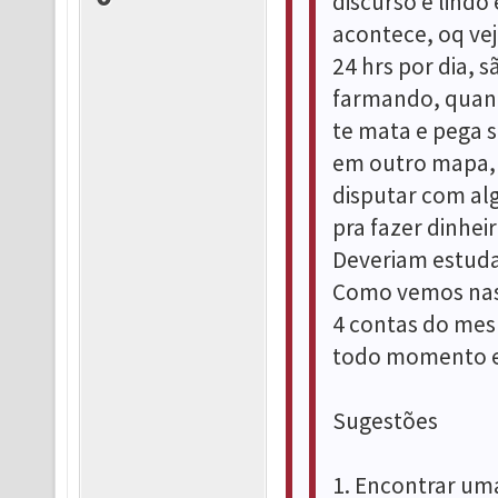
discurso é lindo
acontece, oq ve
24 hrs por dia, 
farmando, quand
te mata e pega s
em outro mapa, 
disputar com al
pra fazer dinhei
Deveriam estuda
Como vemos nas
4 contas do mesm
todo momento e 
Sugestões
1. Encontrar um