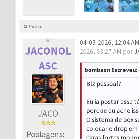
Encontrar
04-05-2026, 12:04 A
JACONOL
2026, 03:27 AM por
J
ASC
bombaon Escreveu:
Blz pessoal?
Eu ia postar esse 
porque eu acho is
JACO
O sistema de box s
colocar o drop em 
Postagens:
caras fortes monop