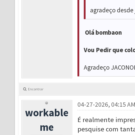
agradeço desde 
Olá bombaon
Vou Pedir que col
Agradeço JACON
Encontrar
04-27-2026, 04:15 A
workable
É realmente impre
me
pesquise com tanta