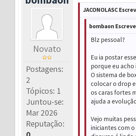
JACONOLASC Escrev
bombaon Escreve
Blz pessoal?
Novato
Eu ia postar ess
porque eu acho 
Postagens:
O sistema de box
2
colocar o drop 
Tópicos: 1
os caras fortes
Juntou-se:
ajuda a evoluçã
Mar 2026
Vejo muitas pes
Reputação:
iniciantes com o 
0