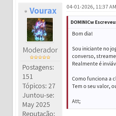
04-01-2026, 11:37 A
Vourax
DOMINICw Escreveu
Bom dia!
Moderador
Sou iniciante no j
converso, streamers
Realmente é inviáv
Postagens:
151
Como funciona a c
Tópicos: 27
Tem o seu valor, o
Juntou-se:
Att;
May 2025
Reputação: