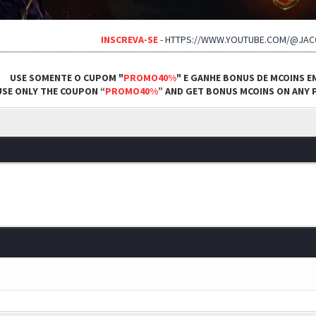
INSCREVA-SE
-
HTTPS://WWW.YOUTUBE.COM/@JA
USE SOMENTE O CUPOM "
PROMO40%
" E GANHE BONUS DE MCOINS E
USE ONLY THE COUPON “
PROMO40%
” AND GET BONUS MCOINS ON ANY P