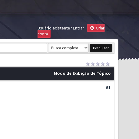
Usuário existente?
Entrar
Criar
conta
Modo de Exibição de Tópico
#1