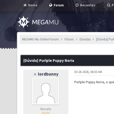
Home
Forum
Recentes
P
MEGAMU Mu Online Forum
Fórum
Dúvidas
[Dúvida] Pur
0 Voto(s) - 0 em Média
1
2
3
4
5
[Dúvida] Purlple Puppy Noria
03-26-2026, 06:03 AM
lordbunny
Purlple Puppy Noria, o qu
Novato