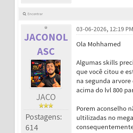
Encontrar
03-06-2026, 12:19 P
JACONOL
Ola Mohhamed
ASC
Algumas skills prec
que você citou e e
na segunda arvore d
acima do lvl 800 par
JACO
Porem aconselho nã
Postagens:
ultilizadas no meg
614
consequentemente s