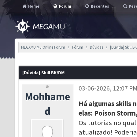
Home
Forum
Recentes
Pesq
MEGAMU Mu Online Forum
Fórum
Dúvidas
[Dúvida] Skill B
[Dúvida] Skill BK/DM
03-06-2026, 12:07 P
Mohhame
Há algumas skills 
d
elas:
Poison
Storm
Os tutorias no qual
atualizado! Poderi