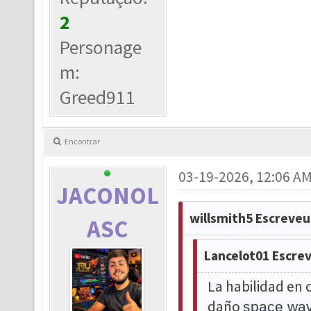
2
Personage
m:
Greed911
Encontrar
03-19-2026, 12:06 A
JACONOL
willsmith5 Escreveu
ASC
Lancelot01 Escre
La habilidad en
daño
space wa