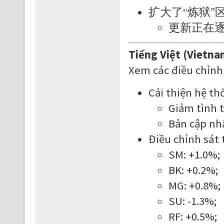
扩大了“炼狱
更新正在
Tiếng Việt (Vietna
Xem các điều chỉnh
Cải thiện hệ t
Giảm tình t
Bản cập nh
Điều chỉnh sát 
SM: +1.0%;
BK: +0.2%;
MG: +0.8%;
SU: -1.3%;
RF: +0.5%;