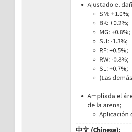
Ajustado el dañ
SM: +1.0%;
BK: +0.2%;
MG: +0.8%;
SU: -1.3%;
RF: +0.5%;
RW: -0.8%;
SL: +0.7%;
(Las demás
Ampliada el áre
de la arena;
Aplicación 
中文 (Chinese):