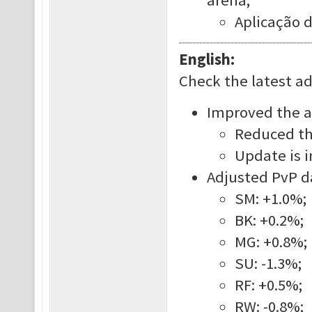
arena;
Aplicação 
English:
Check the latest a
Improved the a
Reduced the
Update is i
Adjusted PvP d
SM: +1.0%;
BK: +0.2%;
MG: +0.8%;
SU: -1.3%;
RF: +0.5%;
RW: -0.8%;