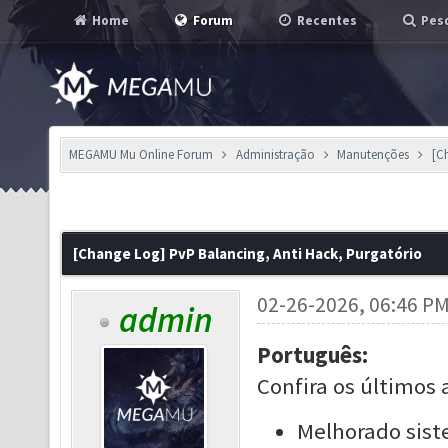
Home
Forum
Recentes
Pesq
MEGAMU Mu Online Forum
Administração
Manutenções
[C
[Change Log] PvP Balancing, Anti Hack, Purgatório
02-26-2026, 06:46 P
admin
Português:
Confira os últimos 
Melhorado sist