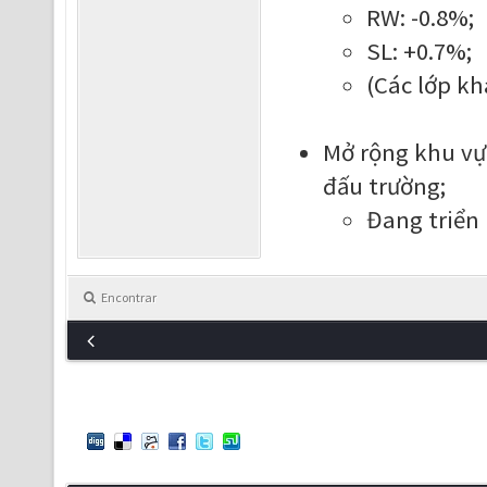
RW: -0.8%;
SL: +0.7%;
(Các lớp kh
Mở rộng khu vự
đấu trường;
Đang triển 
Encontrar