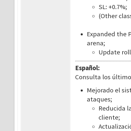
SL: +0.7%;
(Other clas
Expanded the P
arena;
Update roll
Español:
Consulta los último
Mejorado el si
ataques;
Reducida la
cliente;
Actualizaci