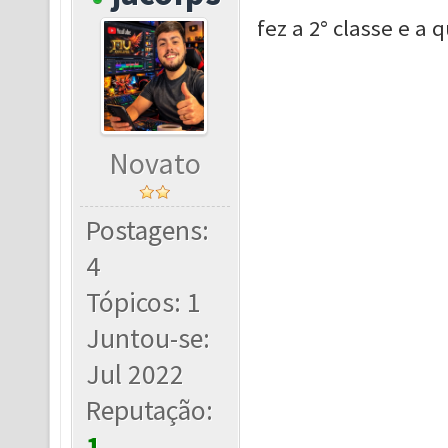
fez a 2° classe e a 
Novato
Postagens:
4
Tópicos: 1
Juntou-se:
Jul 2022
Reputação:
1