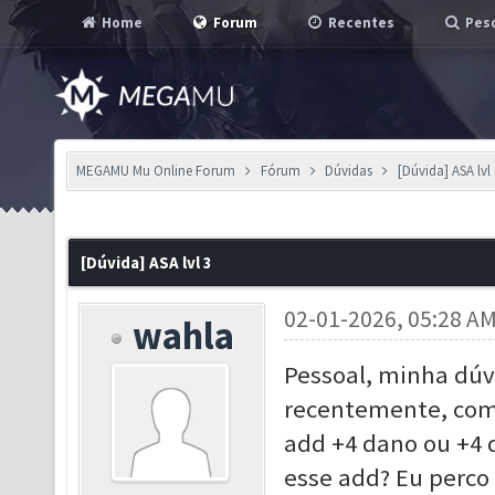
Home
Forum
Recentes
Pesq
MEGAMU Mu Online Forum
Fórum
Dúvidas
[Dúvida] ASA lvl 
[Dúvida] ASA lvl 3
02-01-2026, 05:28 A
wahla
Pessoal, minha dúv
recentemente, comp
add +4 dano ou +4 
esse add? Eu perco