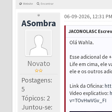
Website
Encontrar
06-09-2026, 12:31 P
ASombra
JACONOLASC Escrev
Olá Wahla.
Esse adicional de 
Novato
Life em cima, ele v
ele e os outros ad
Postagens:
Link da Oficina:
ht
5
Video explicativo:
Tópicos: 2
v=TOvHwVGv_FI
Juntou-se: