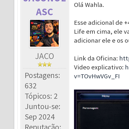
Olá Wahla.
ASC
Esse adicional de +
Life em cima, ele va
adicionar ele e os 
JACO
Link da Oficina:
htt
Video explicativo:
h
Postagens:
v=TOvHwVGv_FI
632
Tópicos: 2
Juntou-se:
Sep 2024
Reputação: