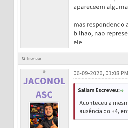
apareceem algumas
mas respondendo a 
bilhao, nao repres
ele
Encontrar
06-09-2026, 01:08 P
JACONOL
Saliam Escreveu:
ASC
Aconteceu a mesma
ausência do +4, e