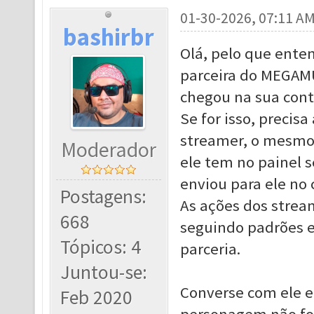
01-30-2026, 07:11 A
bashirbr
Olá, pelo que enten
parceira do MEGAMU
chegou na sua cont
Se for isso, precis
streamer, o mesmo 
Moderador
ele tem no painel
enviou para ele no c
Postagens:
As ações dos strea
668
seguindo padrões e
Tópicos: 4
parceria.
Juntou-se:
Converse com ele e
Feb 2020