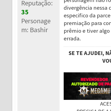
personagem não fo
Reputação:
divergência nessa
35
especifico da parce
Personage
premiação para cont
m: Bashir
prêmio e tiver algo
errada.
SE TE AJUDEI, 
VO
ACE