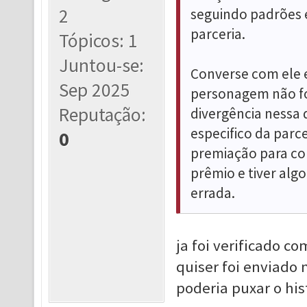
2
seguindo padrões e
parceria.
Tópicos: 1
Juntou-se:
Converse com ele 
Sep 2025
personagem não fo
Reputação:
divergência nessa
especifico da parce
0
premiação para con
prêmio e tiver algo
errada.
ja foi verificado c
quiser foi enviado
poderia puxar o hist