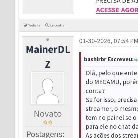
PRECISA DE A
ACESSE AGO
Website
Encontrar
01-30-2026, 07:54 P
MainerDL
bashirbr Escreveu:
Z
Olá, pelo que ente
do MEGAMU, porém 
conta?
Se for isso, preci
streamer, o mesmo
Novato
tem no painel se 
para ele no chat da
Postagens:
As ações dos strea