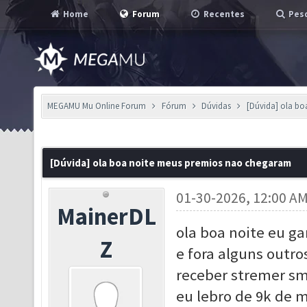
Home
Forum
Recentes
Pesq
MEGAMU Mu Online Forum
Fórum
Dúvidas
[Dúvida] ola b
[Dúvida] ola boa noite meus premios nao chegaram
01-30-2026, 12:00 A
MainerDL
ola boa noite eu g
Z
e fora alguns outr
receber stremer sm
eu lebro de 9k de 