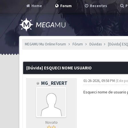
Home
Forum
Recentes
P
MEGAMU Mu Online Forum
Fórum
Dúvidas
[Dúvida] E
0 Voto(s) - 0 em Média
1
2
3
4
5
[Dúvida] ESQUECI NOME USUARIO
01-26-2026, 09:58 PM
(Este po
MG_REVERT
Esqueci nome de usuario 
Novato