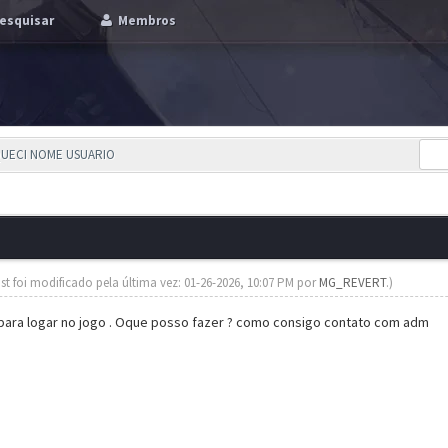
esquisar
Membros
SQUECI NOME USUARIO
st foi modificado pela última vez: 01-26-2026, 10:07 PM por
MG_REVERT
.)
para logar no jogo . Oque posso fazer ? como consigo contato com adm