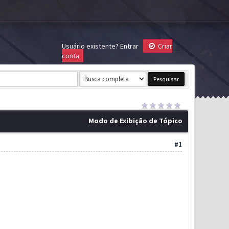
Usuário existente?
Entrar
Criar
conta
Modo de Exibição de Tópico
#1