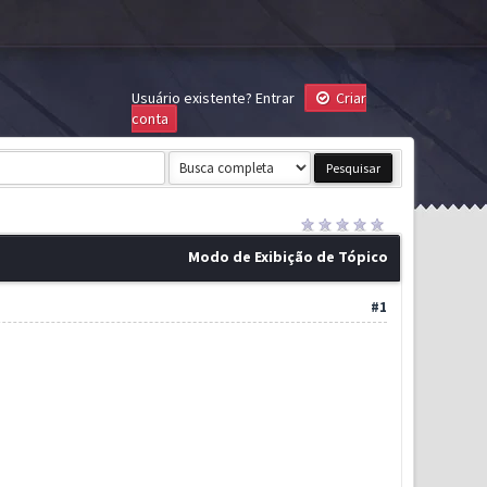
Usuário existente?
Entrar
Criar
conta
Modo de Exibição de Tópico
#1