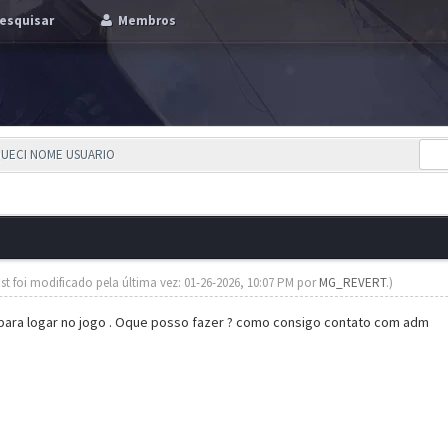
esquisar
Membros
SQUECI NOME USUARIO
st foi modificado pela última vez: 01-26-2026, 10:07 PM por
MG_REVERT
.)
para logar no jogo . Oque posso fazer ? como consigo contato com adm