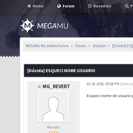
Home
Forum
Recentes
P
MEGAMU Mu Online Forum
Fórum
Dúvidas
[Dúvida] E
0 Voto(s) - 0 em Média
1
2
3
4
5
[Dúvida] ESQUECI NOME USUARIO
01-26-2026, 09:58 PM
(Este po
MG_REVERT
Esqueci nome de usuario 
Novato