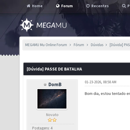
Home
Forum
Recentes
P
MEGAMU Mu Online Forum
Fórum
Dúvidas
[Dúvida] PA
0 Voto(s) - 0 em Média
1
2
3
4
5
[Dúvida] PASSE DE BATALHA
01-23-2026, 08:58 AM
DomB
Bom dia, estou tentado en
Novato
Postagens: 4