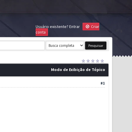
Usuário existente?
Entrar
Criar
conta
Modo de Exibição de Tópico
#1