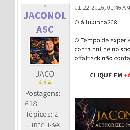
01-22-2026, 01:46 A
JACONOL
Olá lukinha208.
ASC
O Tempo de experie
conta online no spo
offattack não cont
JACO
CLIQUE EM
+
Postagens:
618
Tópicos: 2
Juntou-se: