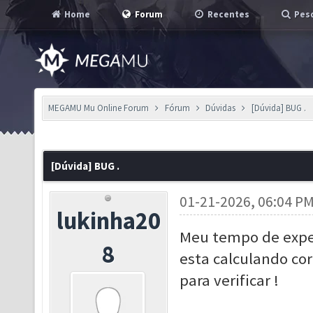
Home
Forum
Recentes
Pesq
MEGAMU Mu Online Forum
Fórum
Dúvidas
[Dúvida] BUG .
[Dúvida] BUG .
01-21-2026, 06:04 P
lukinha20
Meu tempo de expe
8
esta calculando co
para verificar !