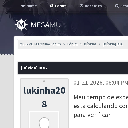
Home
Forum
Recentes
Pesq
MEGAMU Mu Online Forum
Fórum
Dúvidas
[Dúvida] BUG .
[Dúvida] BUG .
01-21-2026, 06:04 P
lukinha20
Meu tempo de expe
8
esta calculando co
para verificar !