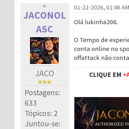
01-22-2026, 01:46 A
JACONOL
Olá lukinha208.
ASC
O Tempo de experie
conta online no spo
offattack não cont
JACO
CLIQUE EM
+
Postagens:
633
Tópicos: 2
Juntou-se: