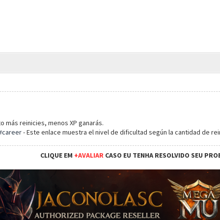
to más reinicies, menos XP ganarás.
#career
- Este enlace muestra el nivel de dificultad según la cantidad de rei
CLIQUE EM
+AVALIAR
CASO EU TENHA RESOLVIDO SEU PRO