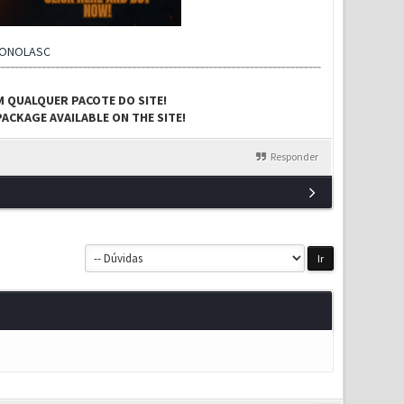
CONOLASC
M QUALQUER PACOTE DO SITE!
ACKAGE AVAILABLE ON THE SITE!
Responder