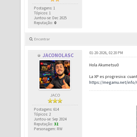
Postagens: 1
Tópicos: 1
Juntou-se: Dec 2025
Reputação:
0
Encontrar
01-20-2026, 02:20 PM
JACONOLASC
Hola Akumetsu0
La XP es progresiva: cuan
https://megamu.net/info/
JACO
Postagens: 614
Tópicos: 2
Juntou-se: Sep 2024
Reputação:
32
Personagem: RW