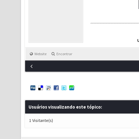
Website
Encontrar
Usuários visualizando este tópico:
1 Visitante(s)