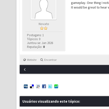
gameplay. One thing I noti
It would be great to hear 
Novato
Postagens: 1
Tópicos: 0
Juntou-se: Jan 2026
Reputação:
0
Website
Encontrar
Usuários visualizando este tópico: