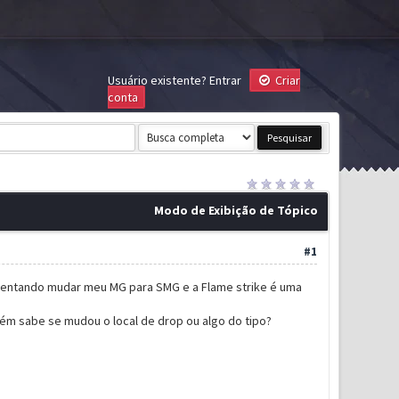
Usuário existente?
Entrar
Criar
conta
Modo de Exibição de Tópico
#1
 tentando mudar meu MG para SMG e a Flame strike é uma
uém sabe se mudou o local de drop ou algo do tipo?