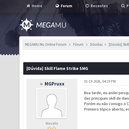
Home
Forum
Recentes
P
MEGAMU Mu Online Forum
Fórum
Dúvidas
[Dúvida] Skil
0 Voto(s) - 0 em Média
1
2
3
4
5
[Dúvida] Skill Flame Strike SMG
01-19-2026, 04:19 PM
MGPruxx
Boa tarde, eu andei pesq
das principais skill de da
Porém eu não consigo o Cr
Primeiro tópico aberto, e
Novato