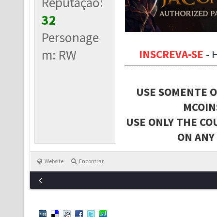
Reputação:
32
Personage
m: RW
INSCREVA-SE
-
USE SOMENTE O
MCOIN
USE ONLY THE CO
ON ANY
Website
Encontrar