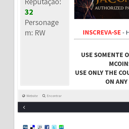
Reputação:
32
Personage
m: RW
INSCREVA-SE
-
USE SOMENTE O
MCOIN
USE ONLY THE CO
ON ANY
Website
Encontrar