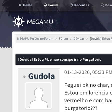
Home
Forum
Recentes
Pesq
MEGAMU Mu Online Forum
Fórum
Dúvidas
[Dúvida] Estou 
[Dúvida] Estou Pk e nao consigo ir no Purgatorio
01-13-2026, 05:33 P
Gudola
Peguei pk no char, 
Estou em lorencia e
vermelho e com bas
purgatorio???