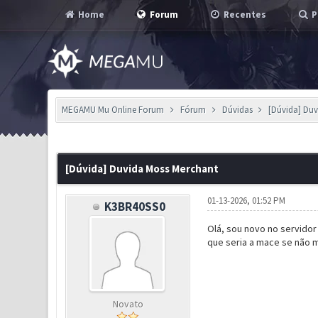
Home
Forum
Recentes
P
MEGAMU Mu Online Forum
Fórum
Dúvidas
[Dúvida] Du
0 Voto(s) - 0 em Média
1
2
3
4
5
[Dúvida] Duvida Moss Merchant
01-13-2026, 01:52 PM
K3BR40SS0
Olá, sou novo no servidor
que seria a mace se não 
Novato