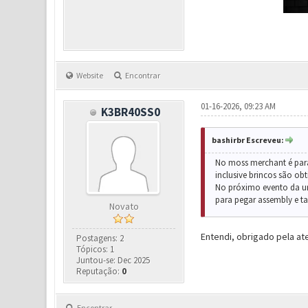
Website
Encontrar
01-16-2026, 09:23 AM
K3BR40SS0
bashirbr Escreveu:
No moss merchant é para 
inclusive brincos são ob
No próximo evento da uma
para pegar assembly e t
Novato
Entendi, obrigado pela at
Postagens: 2
Tópicos: 1
Juntou-se: Dec 2025
Reputação:
0
Encontrar