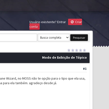
Usuário existente?
Entrar
Criar
conta
Modo de Exibição de Tópico
#1
Rune Wizard, no MOSS não te opção para o tipo que ela usa,
a para ela também. agradeço desde já.