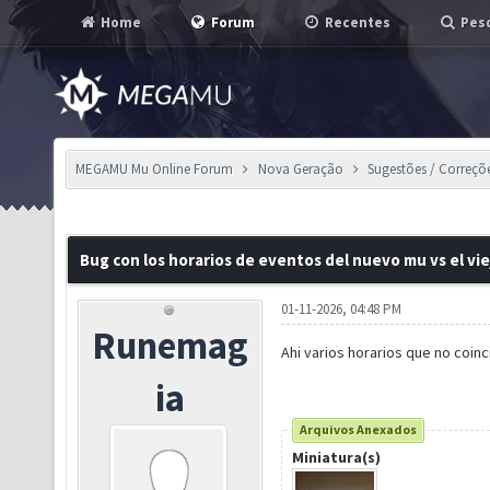
Home
Forum
Recentes
Pesq
MEGAMU Mu Online Forum
Nova Geração
Sugestões / Correçõ
Bug con los horarios de eventos del nuevo mu vs el vie
01-11-2026, 04:48 PM
Runemag
Ahi varios horarios que no coinc
ia
Arquivos Anexados
Miniatura(s)