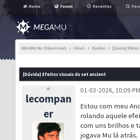
Home
Forum
Recentes
Pesq
MEGAMU Mu Online Forum
Fórum
Dúvidas
[Dúvida] Efeitos
[Dúvida] Efeitos visuais do set ancient
01-03-2026, 10:09 P
lecompan
Estou com meu Anci
er
rolando aquele efei
com uns brilhos e 
jogava Mu lá atrás.