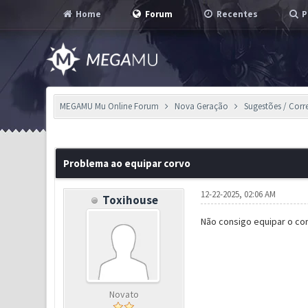
Home
Forum
Recentes
P
MEGAMU Mu Online Forum
Nova Geração
Sugestões / Corr
0 Voto(s) - 0 em Média
1
2
3
4
5
Problema ao equipar corvo
12-22-2025, 02:06 AM
Toxihouse
Não consigo equipar o co
Novato