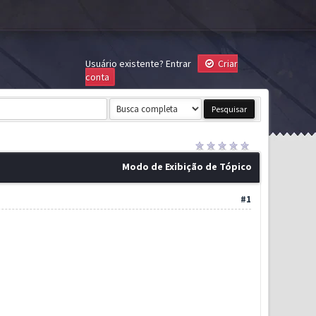
Usuário existente?
Entrar
Criar
conta
Modo de Exibição de Tópico
#1