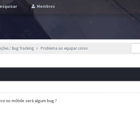
esquisar
Membros
eções / Bug Tracking
Problema ao equipar corvo
rvo no móbile será algum bug ?