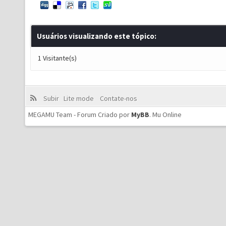
Usuários visualizando este tópico:
1 Visitante(s)
Subir
Lite mode
Contate-nos
MEGAMU Team - Forum Criado por
MyBB
.
Mu Online