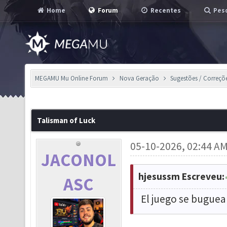
Home
Forum
Recentes
Pesq
MEGAMU Mu Online Forum
Nova Geração
Sugestões / Correçõ
Talisman of Luck
05-10-2026, 02:44 A
JACONOL
hjesussm Escreveu:
ASC
El juego se buguea