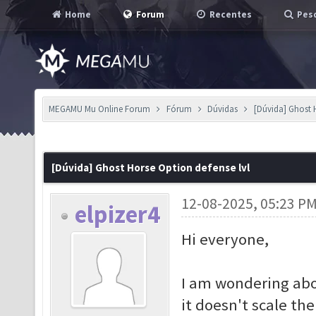
Home
Forum
Recentes
Pesq
MEGAMU Mu Online Forum
Fórum
Dúvidas
[Dúvida] Ghost H
[Dúvida] Ghost Horse Option defense lvl
12-08-2025, 05:23 P
elpizer4
Hi everyone,
I am wondering abou
it doesn't scale t