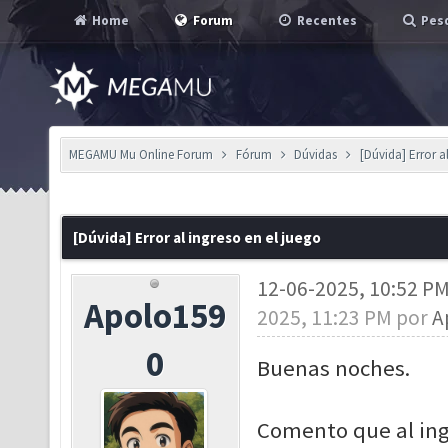
Home
Forum
Recentes
Pesq
MEGAMU Mu Online Forum
Fórum
Dúvidas
[Dúvida] Error a
[Dúvida] Error al ingreso en el juego
12-06-2025, 10:52 P
Apolo159
2025, 11:23 PM por
A
0
Buenas noches.
Comento que al ing