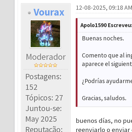
12-08-2025, 09:18 A
Vourax
Apolo1590 Escreveu
Buenas noches.
Moderador
Comento que al ing
aparece el siguient
Postagens:
¿Podrías ayudarm
152
Tópicos: 27
Gracias, saludos.
Juntou-se:
May 2025
buenos días, no pue
Reputação:
reenviarlo o enviar