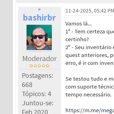
11-24-2025, 05:42 P
bashirbr
Vamos lá...
1º - Tem certeza q
certinho?
2º - Seu inventário
quest anteriores, p
Moderador
erro, é ir com inve
Postagens:
Se testou tudo e m
668
com suporte técnico
Tópicos: 4
tempo necessário.
Juntou-se:
https://m.me/meg
Feb 2020