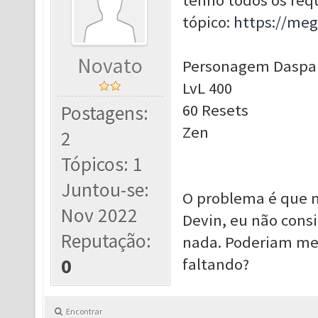
tenho todos os requ
tópico:
https://me
Novato
Personagem Daspar
LvL 400
60 Resets
Postagens:
Zen
2
Tópicos: 1
Juntou-se:
O problema é que 
Nov 2022
Devin, eu não consi
Reputação:
nada. Poderiam me 
0
faltando?
Encontrar