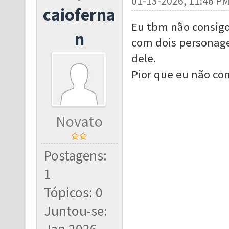
01-13-2026, 11:46 P
caioferna
Eu tbm não consigo 
n
com dois personage
dele.
Pior que eu não con
Novato
Postagens:
1
Tópicos: 0
Juntou-se: