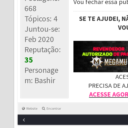
Vou fechar essa pub
668
Tópicos: 4
SE TE AJUDEI, 
VO
Juntou-se:
Feb 2020
Reputação:
35
Personage
ACE
m: Bashir
PRECISA DE A
ACESSE AGO
Website
Encontrar