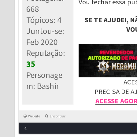
Vou fechar essa pub
668
Tópicos: 4
SE TE AJUDEI, 
VO
Juntou-se:
Feb 2020
Reputação:
35
Personage
ACE
m: Bashir
PRECISA DE A
ACESSE AGO
Website
Encontrar