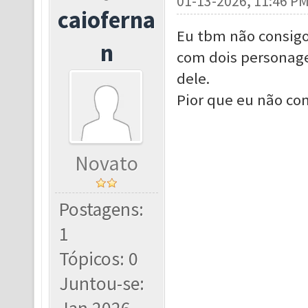
01-13-2026, 11:46 P
caioferna
Eu tbm não consigo 
n
com dois personage
dele.
Pior que eu não con
Novato
Postagens:
1
Tópicos: 0
Juntou-se: