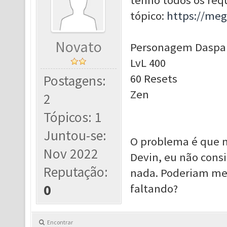
tenho todos os requ
tópico:
https://me
Novato
Personagem Daspar
LvL 400
60 Resets
Postagens:
Zen
2
Tópicos: 1
Juntou-se:
O problema é que 
Nov 2022
Devin, eu não consi
Reputação:
nada. Poderiam me 
0
faltando?
Encontrar