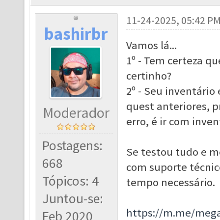
11-24-2025, 05:42 P
bashirbr
Vamos lá...
1º - Tem certeza q
certinho?
2º - Seu inventário
quest anteriores, p
Moderador
erro, é ir com inve
Postagens:
Se testou tudo e m
668
com suporte técnico
Tópicos: 4
tempo necessário.
Juntou-se:
https://m.me/meg
Feb 2020