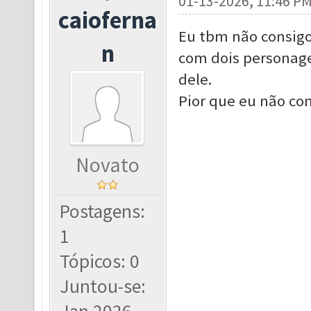
01-13-2026, 11:46 P
caioferna
Eu tbm não consigo 
n
com dois personage
dele.
Pior que eu não con
Novato
Postagens:
1
Tópicos: 0
Juntou-se: