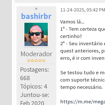
11-24-2025, 05:42 P
bashirbr
Vamos lá...
1º - Tem certeza q
certinho?
2º - Seu inventário
quest anteriores, p
Moderador
erro, é ir com inve
Postagens:
Se testou tudo e m
668
com suporte técnico
Tópicos: 4
tempo necessário.
Juntou-se:
https://m.me/meg
Feb 2020