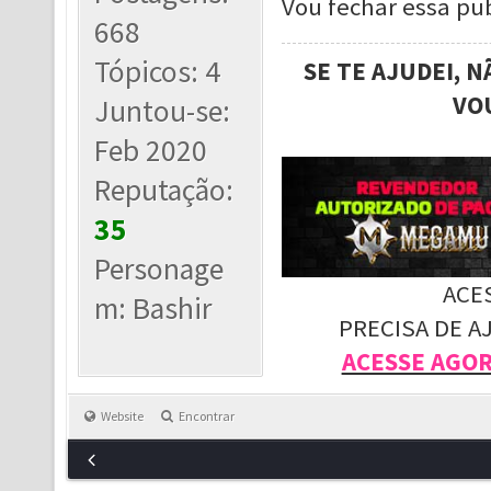
Vou fechar essa pub
668
Tópicos: 4
SE TE AJUDEI, 
VO
Juntou-se:
Feb 2020
Reputação:
35
Personage
ACE
m: Bashir
PRECISA DE A
ACESSE AGO
Website
Encontrar