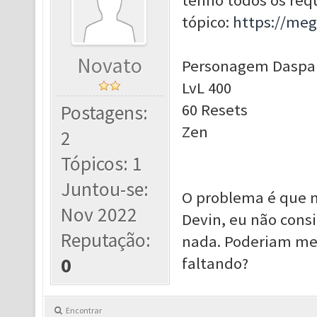
tenho todos os requ
tópico:
https://me
Novato
Personagem Daspar
LvL 400
60 Resets
Postagens:
Zen
2
Tópicos: 1
Juntou-se:
O problema é que 
Nov 2022
Devin, eu não consi
Reputação:
nada. Poderiam me 
0
faltando?
Encontrar