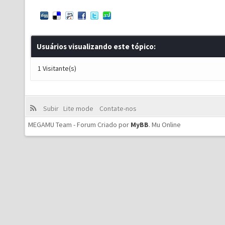
Usuários visualizando este tópico:
1 Visitante(s)
Subir
Lite mode
Contate-nos
MEGAMU Team - Forum Criado por
MyBB
.
Mu Online