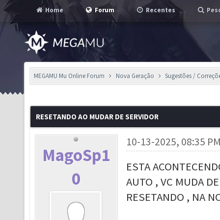
Home
Forum
Recentes
Pesq
MEGAMU Mu Online Forum
Nova Geração
Sugestões / Correçõ
RESETANDO AO MUDAR DE SERVIDOR
10-13-2025, 08:35 P
MagoSp1
ESTA ACONTECENDO
0
AUTO , VC MUDA D
RESETANDO , NA NO