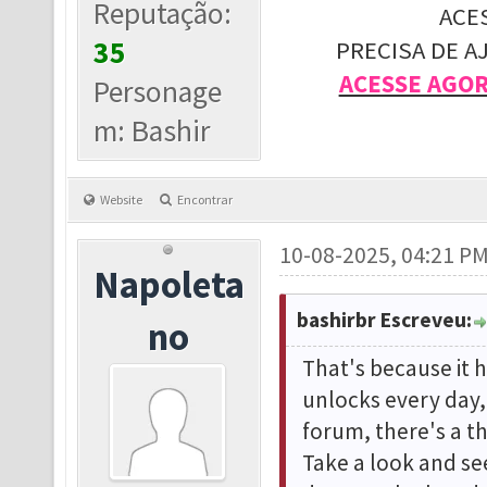
Reputação:
ACE
35
PRECISA DE A
ACESSE AGO
Personage
m: Bashir
Website
Encontrar
10-08-2025, 04:21 P
Napoleta
bashirbr Escreveu:
no
That's because it 
unlocks every day,
forum, there's a t
Take a look and see