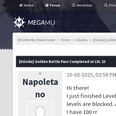
Home
Forum
Recentes
Pesq
MEGAMU Mu Online Forum
Fórum
Dúvidas
[Dúvida] Golden
[Dúvida] Golden Battle Pass Completed at LVL 23
10-08-2025, 03:58 P
Napoleta
Hi there!
no
I just finished Leve
levels are blocked.
I have 100 rr