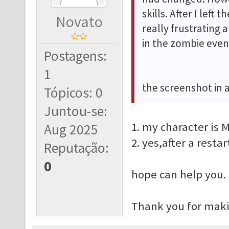
skills. After I left 
Novato
really frustrating
in the zombie even
Postagens:
1
the screenshot in
Tópicos: 0
Juntou-se:
1. my character is
Aug 2025
2. yes,after a
restar
Reputação:
0
hope can help you.
Thank you for makin