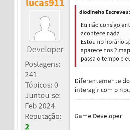
lucas911
diodineho Escreveu:
Eu não consigo ent
acontece nada
Estou no horário s
Developer
aparece nos 2 mapa
passa o tempo e eu
Postagens:
241
Diferentemente dos
Tópicos: 0
interagir com o np
Juntou-se:
Feb 2024
Reputação:
Game Developer
2