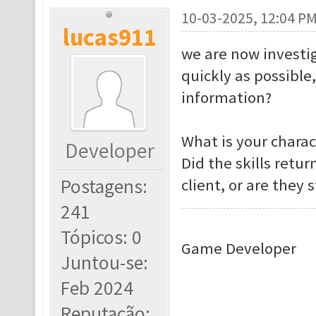
10-03-2025, 12:04 P
lucas911
we are now investig
quickly as possible
information?
What is your chara
Developer
Did the skills retu
Postagens:
client, or are they s
241
Tópicos: 0
Game Developer
Juntou-se:
Feb 2024
Reputação: