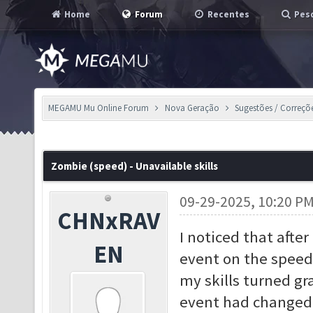
Home
Forum
Recentes
Pesq
MEGAMU Mu Online Forum
Nova Geração
Sugestões / Correçõ
Zombie (speed) - Unavailable skills
09-29-2025, 10:20 P
CHNxRAV
I noticed that afte
EN
event on the speed 
my skills turned gra
event had changed. 