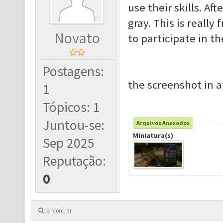
use their skills. Aft
gray. This is reall
Novato
to participate in t
Postagens:
the screenshot in 
1
Tópicos: 1
Juntou-se:
Arquivos Anexados
Miniatura(s)
Sep 2025
Reputação:
0
Encontrar