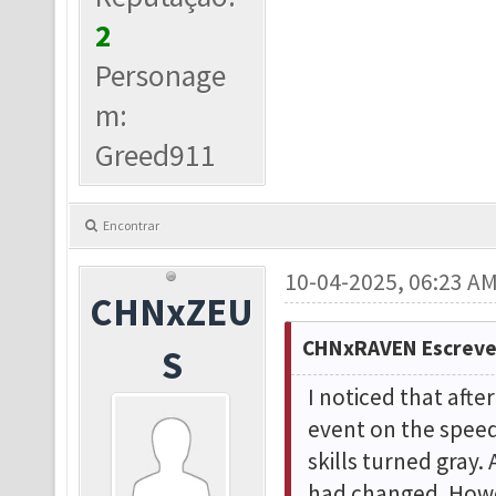
2
Personage
m:
Greed911
Encontrar
10-04-2025, 06:23 A
CHNxZEU
CHNxRAVEN Escreve
S
I noticed that afte
event on the speed
skills turned gray.
had changed. Howeve