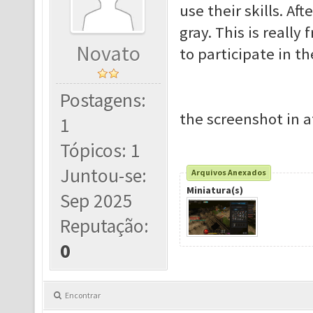
use their skills. Aft
gray. This is reall
Novato
to participate in t
Postagens:
the screenshot in 
1
Tópicos: 1
Juntou-se:
Arquivos Anexados
Miniatura(s)
Sep 2025
Reputação:
0
Encontrar