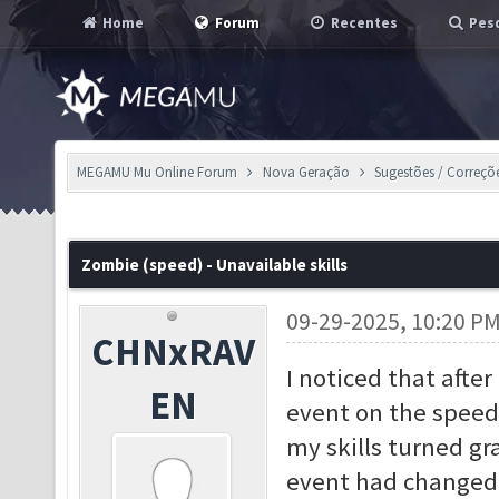
Home
Forum
Recentes
Pesq
MEGAMU Mu Online Forum
Nova Geração
Sugestões / Correçõ
Zombie (speed) - Unavailable skills
09-29-2025, 10:20 P
CHNxRAV
I noticed that afte
EN
event on the speed 
my skills turned gra
event had changed. 