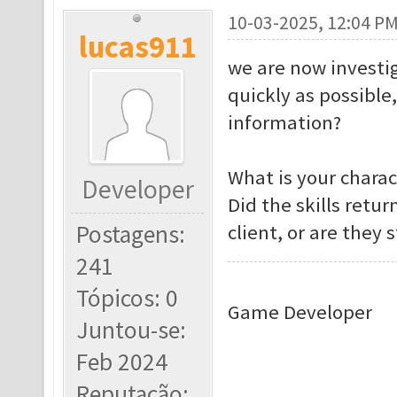
10-03-2025, 12:04 P
lucas911
we are now investig
quickly as possible
information?
What is your chara
Developer
Did the skills retu
Postagens:
client, or are they s
241
Tópicos: 0
Game Developer
Juntou-se:
Feb 2024
Reputação: