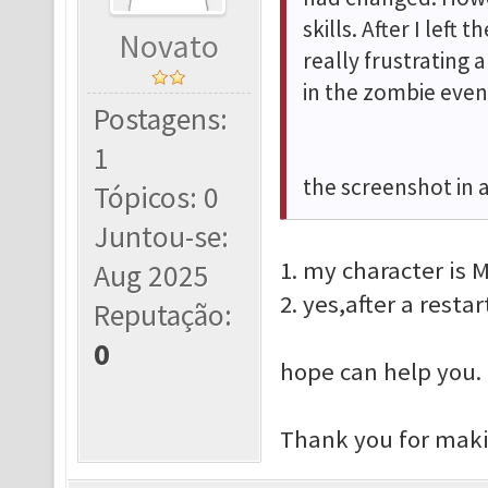
skills. After I left 
Novato
really frustrating
in the zombie even
Postagens:
1
the screenshot in
Tópicos: 0
Juntou-se:
1. my character is
Aug 2025
2. yes,after a
restar
Reputação:
0
hope can help you.
Thank you for makin