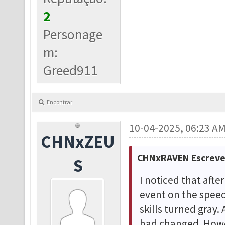
2
Personage
m:
Greed911
Encontrar
10-04-2025, 06:23 A
CHNxZEU
CHNxRAVEN Escreve
S
I noticed that afte
event on the speed
skills turned gray.
had changed. Howeve