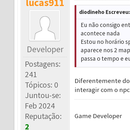
lucas911
diodineho Escreveu:
Eu não consigo ent
acontece nada
Estou no horário s
Developer
aparece nos 2 mapa
passa o tempo e eu
Postagens:
241
Diferentemente dos
Tópicos: 0
interagir com o np
Juntou-se:
Feb 2024
Reputação:
Game Developer
2