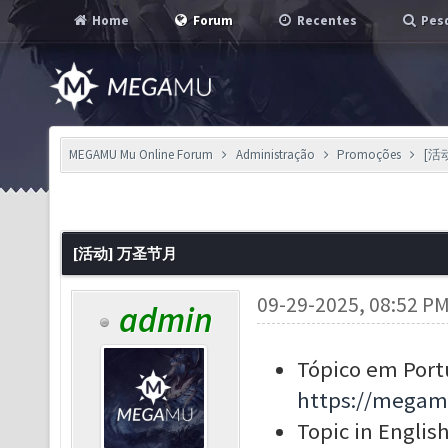
Home
Forum
Recentes
Pesq
MEGAMU Mu Online Forum
Administração
Promoções
[活
[活动] 万圣节月
09-29-2025, 08:52 P
admin
Tópico em Port
https://megam
Topic in English