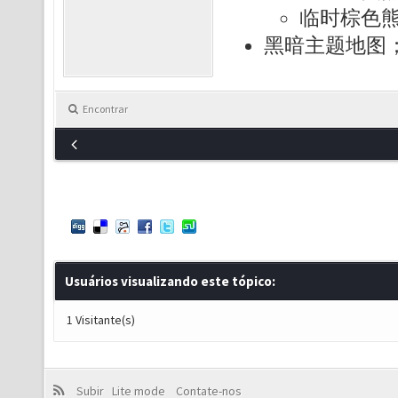
临时棕色熊
黑暗主题地图
Encontrar
Usuários visualizando este tópico:
1 Visitante(s)
Subir
Lite mode
Contate-nos