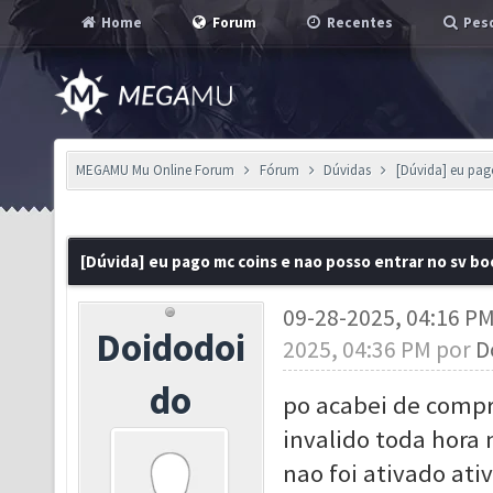
Home
Forum
Recentes
Pesq
MEGAMU Mu Online Forum
Fórum
Dúvidas
[Dúvida] eu pag
[Dúvida] eu pago mc coins e nao posso entrar no sv bo
09-28-2025, 04:16 P
Doidodoi
2025, 04:36 PM por
D
do
po acabei de compra
invalido toda hora n
nao foi ativado ati