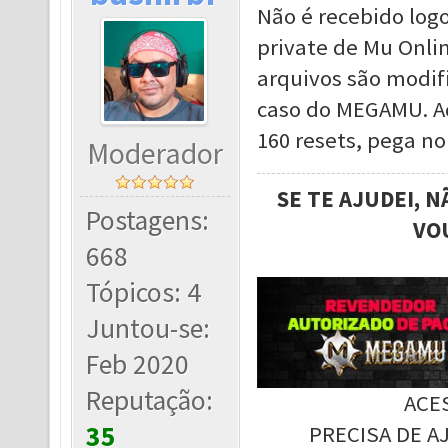
Não é recebido log
private de Mu Onlin
arquivos são modif
caso do MEGAMU. Aq
160 resets, pega no
Moderador
SE TE AJUDEI, 
Postagens:
VO
668
Tópicos: 4
Juntou-se:
Feb 2020
Reputação:
ACE
35
PRECISA DE A