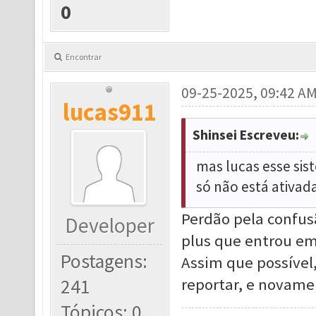
0
Encontrar
09-25-2025, 09:42 A
lucas911
Shinsei Escreveu:
mas lucas esse sis
só não está ativad
Perdão pela confus
Developer
plus que entrou em
Postagens:
Assim que possíve
241
reportar, e novame
Tópicos: 0