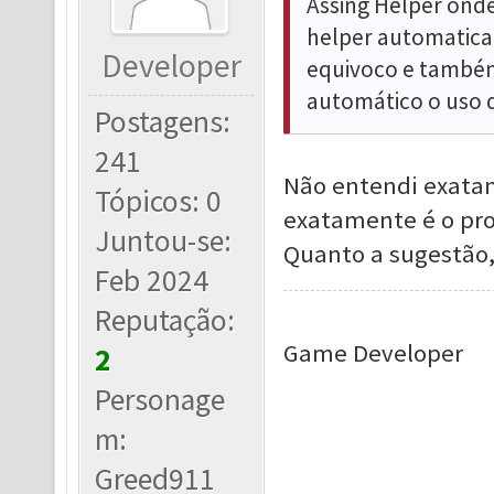
Assing Helper onde
helper automatic
Developer
equivoco e também
automático o uso d
Postagens:
241
Não entendi exatam
Tópicos: 0
exatamente é o pr
Juntou-se:
Quanto a sugestão,
Feb 2024
Reputação:
Game Developer
2
Personage
m:
Greed911