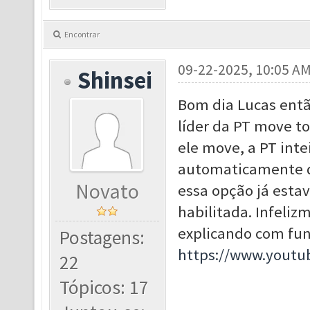
Encontrar
09-22-2025, 10:05 A
Shinsei
Bom dia Lucas entã
líder da PT move t
ele move, a PT inte
automaticamente q
Novato
essa opção já esta
habilitada. Infeli
explicando com fun
Postagens:
https://www.yout
22
Tópicos: 17