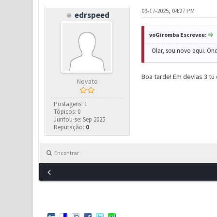
09-17-2025, 04:27 PM
edrspeed
voGiromba Escreveu:
Olar, sou novo aqui. Onde
Boa tarde! Em devias 3 t
Novato
Postagens: 1
Tópicos: 0
Juntou-se: Sep 2025
Reputação:
0
Encontrar