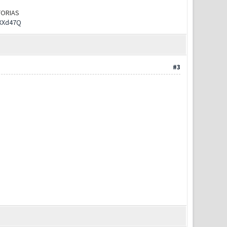
UTORIAS
rXXd47Q
#3