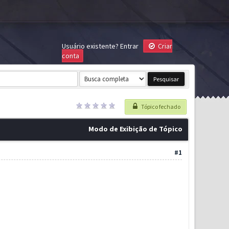
Usuário existente?
Entrar
Criar
conta
Tópico fechado
Modo de Exibição de Tópico
#1