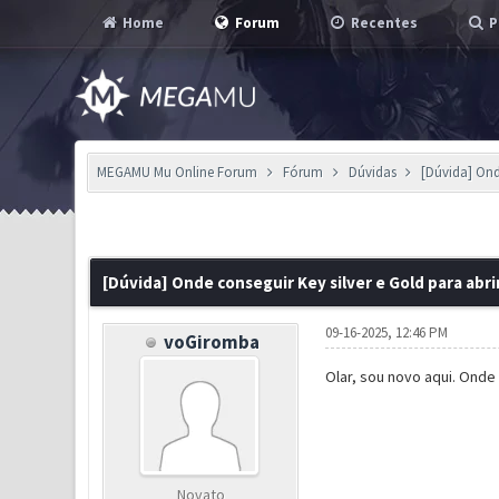
Home
Forum
Recentes
P
MEGAMU Mu Online Forum
Fórum
Dúvidas
[Dúvida] Onde
0 Voto(s) - 0 em Média
1
2
3
4
5
[Dúvida] Onde conseguir Key silver e Gold para abrir
09-16-2025, 12:46 PM
voGiromba
Olar, sou novo aqui. Onde 
Novato