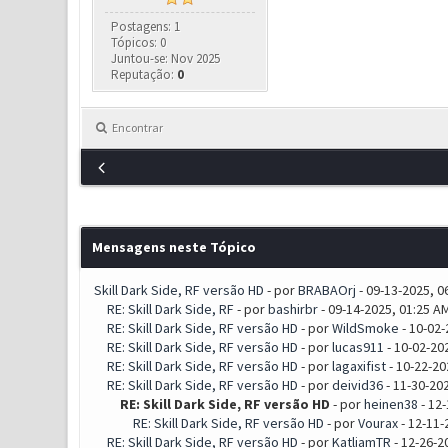
Postagens: 1
Tópicos: 0
Juntou-se: Nov 2025
Reputação:
0
Encontrar
Mensagens neste Tópico
Skill Dark Side, RF versão HD
- por
BRABAOrj
- 09-13-2025, 0
RE: Skill Dark Side, RF
- por
bashirbr
- 09-14-2025, 01:25 A
RE: Skill Dark Side, RF versão HD
- por
WildSmoke
- 10-02-
RE: Skill Dark Side, RF versão HD
- por
lucas911
- 10-02-20
RE: Skill Dark Side, RF versão HD
- por
lagaxifist
- 10-22-20
RE: Skill Dark Side, RF versão HD
- por
deivid36
- 11-30-20
RE: Skill Dark Side, RF versão HD
- por
heinen38
- 12-
RE: Skill Dark Side, RF versão HD
- por
Vourax
- 12-11-
RE: Skill Dark Side, RF versão HD
- por
KatliamTR
- 12-26-2