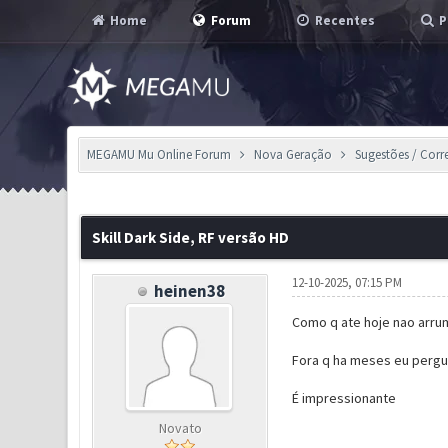
Home
Forum
Recentes
P
MEGAMU Mu Online Forum
Nova Geração
Sugestões / Corr
1 Voto(s) - 5 em Média
1
2
3
4
5
Skill Dark Side, RF versão HD
12-10-2025, 07:15 PM
heinen38
Como q ate hoje nao arru
Fora q ha meses eu pergun
É impressionante
Novato