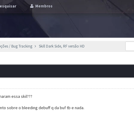
esquisar
Membros
eções / Bug Tracking
Skill Dark Side, RF versão HD
maram essa skil???
to sobre o bleeding debuff q da buf tb e nada.