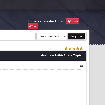
Usuário existente?
Entrar
Criar
conta
Modo de Exibição de Tópico
#7